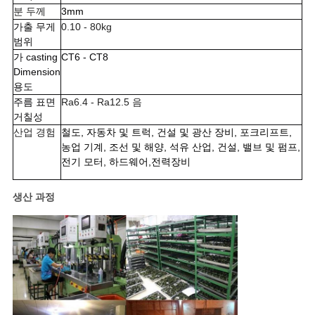
스
분 두께
3mm
가출 무게
0.10 - 80kg
범위
인
가 casting
CT6 - CT8
Dimension
용
용도
주름 표면
Ra6.4 - Ra12.5 음
을
거칠성
산업 경험
철도, 자동차 및 트럭, 건설 및 광산 장비, 포크리프트,
요
농업 기계, 조선 및 해양, 석유 산업, 건설, 밸브 및 펌프,
전기 모터, 하드웨어,전력장비
청
하
생산 과정
십
시
오