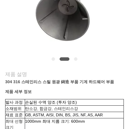
품
질
관
리
저
희
제품 설명
와
304 316 스테인리스 스틸 원광 鋳造 부품 기계 하드웨어 부품
연
제품 세부 정보
락
발사 과정
손실된 수액 양조 (투자 양조)
소재
범위
탄소강, 합금강, 스테인리스강
재료 표준
GB, ASTM, AISI, DIN, BS, JIS, NF, AS, AAR
뉴
최대 선형
1000mm 최대 지름 크기: 600mm
크기