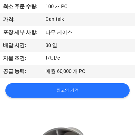
최소 주문 수량:
100 개 PC
리
에
Can talk
가격:
관
포장 세부 사항:
나무 케이스
한
배달 시간:
30 일
것
t/t, l/c
지불 조건:
공급 능력:
매월 60,000 개 PC
공
장
최고의 가격
투
어