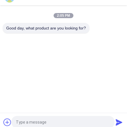
고정밀 스테인리스 스틸 주조
2:05 PM
304 316 스테인리스 스틸 원광 투입 펌핑 장비 부품
Good day, what product are you looking for?
모든
회색 주사철 주사
구상 흑연 주철
정밀 인베스트먼트 
스테인레스 강 캐스
주조
팅
발판 부속물
포스트 텐션 앵커
철강 파이프 피팅
밸브 몸체 발사
견적 요청