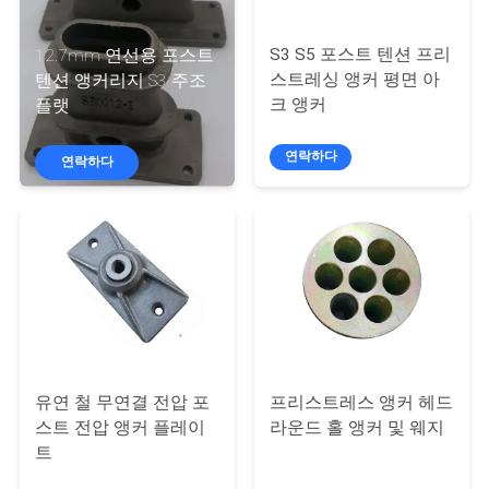
리
S3 S5 포스트 텐션 프리
12.7mm 연선용 포스트
에
스트레싱 앵커 평면 아
텐션 앵커리지 S3 주조
크 앵커
플랫
관
한
연락하다
연락하다
것
공
장
투
유연 철 무연결 전압 포
프리스트레스 앵커 헤드
어
스트 전압 앵커 플레이
라운드 홀 앵커 및 웨지
트