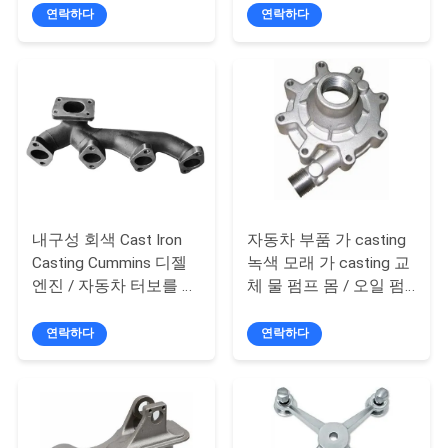
품
연락하다
연락하다
질
관
리
저
희
내구성 회색 Cast Iron
자동차 부품 가 casting
Casting Cummins 디젤
녹색 모래 가 casting 교
와
엔진 / 자동차 터보를 위
체 물 펌프 몸 / 오일 펌
연
한 배기가스 매니폴드
프 커버 자동차 엔진
연락하다
연락하다
락
뉴