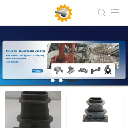
Copyright
©
2018
-
2026
Sunrise
Foundry
CO.,LTD.
집
All
Rights
Reserved.
제
품
비
디
오
우