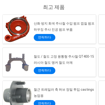
정
커버 및 볼러드, 장식 울타리 및 창, 조명 기둥
최고 제품
및 벤치 가스팅, 철도 부분. 우리 의 능력 우리는
책
우리의 생산 라인을 업데이트했습니다. 우리의
생산 프로세스는 樹脂 모래 鋳造 라인, 껍질 鋳
산화 방지 회색 주사철 수압 펌프 껍질 펌프
造 라인, 습한 녹색 모래 주조 및 손실 된 수액
투자 주조 생산 과정. 품질 관리 품질 관리는 생
하우징 주사 진공 펌프 부품
산에서 가장 중요한 과정 중 하나입니다. 우리
연락하다
는 100% 검사 전에 주장 운송을 하고, 출하할 ...
철도 / 철도 고정 융통형 주사철 QT400-15
러시아 철도 앵커 철도 어깨
연락하다
철근 트레일러 축 허브 정밀 투입 castings
농업용
연락하다