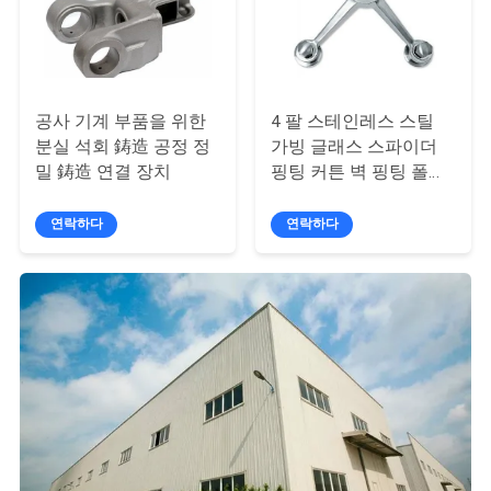
스
인
공사 기계 부품을 위한
4 팔 스테인레스 스틸
용
분실 석회 鋳造 공정 정
가빙 글래스 스파이더
을
밀 鋳造 연결 장치
핑팅 커튼 벽 핑팅 폴란
드 / 사틴
요
연락하다
연락하다
청
하
십
시
오