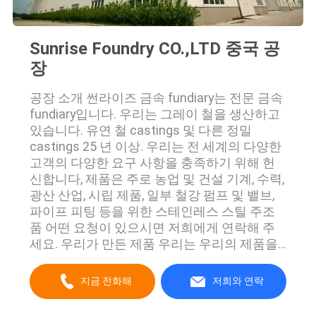
사
이
Sunrise Foundry CO.,LTD 중국 공
장
트
공장 소개 썬라이즈 금속 fundiary는 전문 금속
맵
fundiary입니다. 우리는 그레이 철을 생산하고
있습니다. 유연 철 castings 및 다른 정밀
castings 25 년 이상. 우리는 전 세계의 다양한
개
고객의 다양한 요구 사항을 충족하기 위해 헌
인
신합니다, 제품은 주로 농업 및 건설 기계, 수력,
광산 산업, 시립 제품, 일부 철강 펌프 및 밸브,
정
파이프 피팅 등을 위한 스테인레스 스틸 주조
품 어떤 요청이 있으시면 저희에게 연락해 주
보
세요. 우리가 만든 제품 우리는 우리의 제품을
여러 가지 범주로 나눕니다. 회색 철 주사, 유연
보
철 주사, 강철 주사, 스테인리스 스캐폴딩 액세
지금 전화해
저희와 연락
호
서리, 포스트 텐션 앵커리지, 자동차 부품, 펌프
및 밸브 보디에 대한 철 주사 파이프 부착, 맨홀