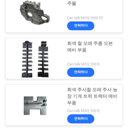
스
주물
48
Can talk MOQ:1000 PC
인
연락하다
철강 파이프 피팅
용
회색 철 모래 주름 오븐
을
예비 부품
요
Can talk MOQ:100개
청
연락하다
40
하
회색 주사철 모래 주사 농
십
밸브 몸체 발사
장 기계 트럭 트랙터 예비
시
부품
Can talk MOQ:100개
오
연락하다