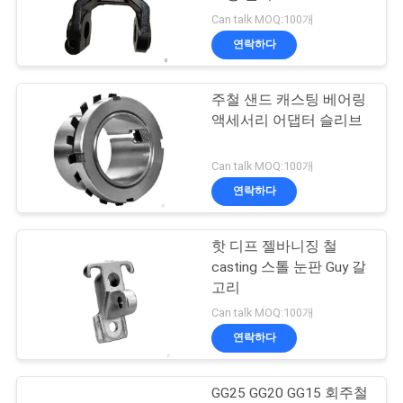
품
Can talk MOQ:100개
질
연락하다
99
관
주철 샌드 캐스팅 베어링
리
발판 부속물
액세서리 어댑터 슬리브
저
Can talk MOQ:100개
연락하다
희
와
핫 디프 젤바니징 철
169
casting 스톨 눈판 Guy 갈
연
고리
포스트 텐션 앵커
락
Can talk MOQ:100개
연락하다
뉴
GG25 GG20 GG15 회주철