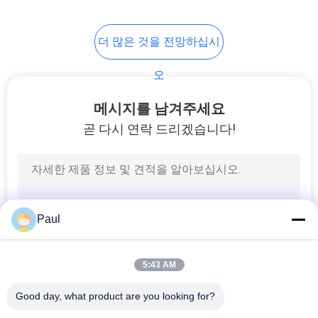
사
30
이
더 많은 것을 전망하십시
무쇠 맨홀 뚜껑
트
오
맵
메시지를 남겨주세요
곧 다시 연락 드리겠습니다!
개
36
인
정
금속 둥지
Paul
보
보
5:43 AM
호
Good day, what product are you looking for?