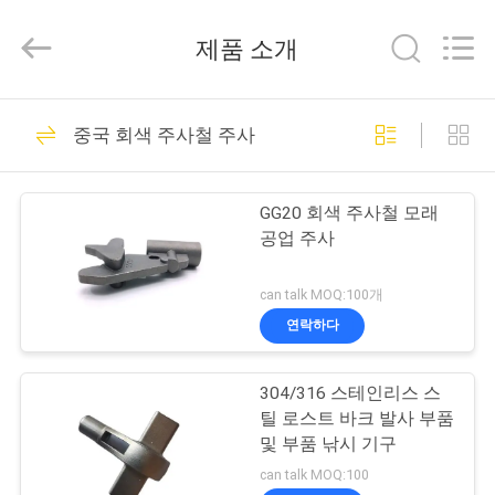
Copyright
©
2018
제품 소개
-
2026
Sunrise
Foundry
CO.,LTD.
집
255
All
중국 회색 주사철 주사
Rights
Reserved.
회색 주사철 주사
제
GG20 회색 주사철 모래
품
공업 주사
can talk MOQ:100개
비
연락하다
299
디
304/316 스테인리스 스
오
구상 흑연 주철
틸 로스트 바크 발사 부품
및 부품 낚시 기구
우
can talk MOQ:100