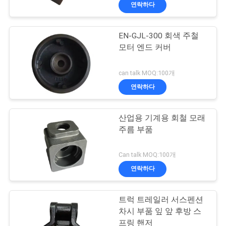
연락하다
리
에
EN-GJL-300 회색 주철
343
모터 엔드 커버
관
정밀 인베스트먼트
한
can talk MOQ:100개
주조
연락하다
것
산업용 기계용 회철 모래
공
주름 부품
장
365
Can talk MOQ:100개
스테인레스 강 캐스
투
연락하다
어
팅
트럭 트레일러 서스펜션
차시 부품 잎 앞 후방 스
프링 핸저