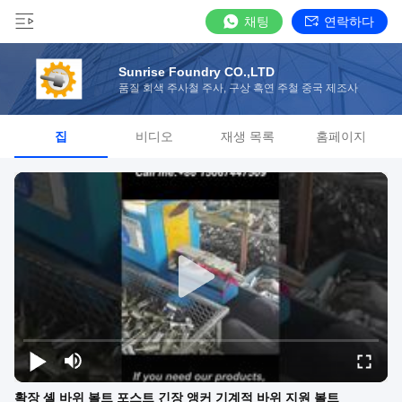
채팅
연락하다
Sunrise Foundry CO.,LTD
품질 회색 주사철 주사, 구상 흑연 주철 중국 제조사
집
비디오
재생 목록
홈페이지
확장 셸 바위 볼트 포스트 긴장 앵커 기계적 바위 지원 볼트