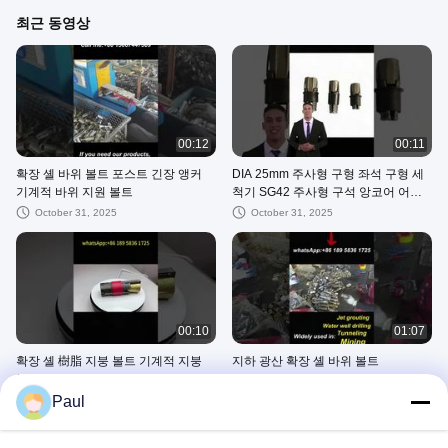
최근 동영상
00:12
00:11
확장 셸 바위 볼트 포스트 긴장 앵커
DIA 25mm 주사형 구형 좌석 구형 세
기계적 바위 지원 볼트
척기 SG42 주사형 구석 앙코어 어셈
블리
October 31, 2025
October 31, 2025
00:10
01:07
확장 셸 樹脂 지붕 볼트 기계적 지붕
지하 광산 확장 셸 바위 볼트
볼트 볼트 앵커 시스템
October 24, 2025
Paul
October 24, 2025
다른 비디오