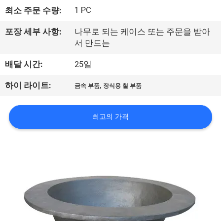
1 PC
최소 주문 수량:
리
에
포장 세부 사항:
나무로 되는 케이스 또는 주문을 받아
서 만드는
관
배달 시간:
25일
한
,
하이 라이트:
금속 부품
장식용 철 부품
것
최고의 가격
공
장
투
어