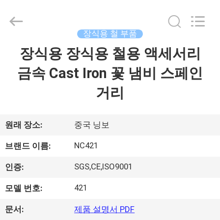
Copyright
©
2018
-
2026
장식용 철 부품
Sunrise
Foundry
CO.,LTD.
장식용 장식용 철용 액세서리
집
All
Rights
Reserved.
금속 Cast Iron 꽃 냄비 스페인
제
거리
품
원래 장소:
중국 닝보
비
NC421
브랜드 이름:
디
SGS,CE,ISO9001
인증:
오
421
모델 번호:
문서:
제품 설명서 PDF
우