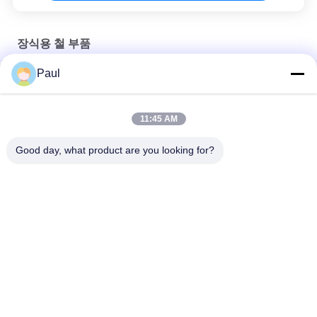
장식용 철 부품
Paul
주사철 고대 장식 철 부품 정원 꽃 냄비 182 KGS 무게
야외 도장 장식 철 부품 철조 발코니 발러스터 ISO9001
11:45 AM
탄탄한 강철 막물 장식 철 부품 C / S 울타리를위한 스크롤 장식
Good day, what product are you looking for?
모든
회색 주사철 주사
구상 흑연 주철
정밀 인베스트먼트 
스테인레스 강 캐스
주조
팅
발판 부속물
포스트 텐션 앵커