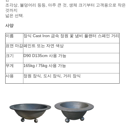
스
조각상, 불덩어리 등등, 아주 큰 것, 생체 크기부터 고객용으로 작은
것까지
넓은 선택.
인
사양
용
이름
장식 Cast Iron 금속 정원 꽃 냄비 플랜터 스페인 거리
을
표면 마감
페인트 또는 자연 색상
크기
D90 D135cm 사용 가능
요
무게
165kg / 75kg 사용 가능
청
사용
정원 장식, 도시 장식, 거리 장식
하
십
시
오