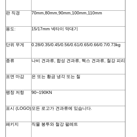
사
판 직경
70mm,80mm,90mm,100mm,110mm
이
용도:
15/17mm 넥타이 막대기
트
맵
단위 무게
0.28/0.35/0.45/0.56/0.61/0.65/0.66/0.7/0.73kg
종류
나비 견과류, 합성 견과류, 헥스 견과류, 철강 피리
개
인
표면 마감
은 또는 황금 냉각 또는 칠
정
팽창 저항
90~190KN
보
표시 (LOGO)
모든 로고가 견과류에 있습니다.
보
호
패키지
직물 봉투와 철강 팔레트