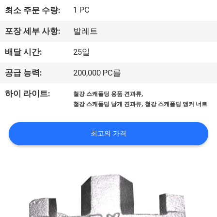
1 PC
최소 주문 수량:
리
에
포장 세부 사항:
발레트
관
배달 시간:
25일
한
공급 능력:
200,000 PC를
것
,
하이 라이트:
철강 스캐폴딩 용품 견과류
,
철강 스캐폴딩 날개 견과류
철강 스캐폴딩 앵커 너트
공
최고의 가격
장
투
어