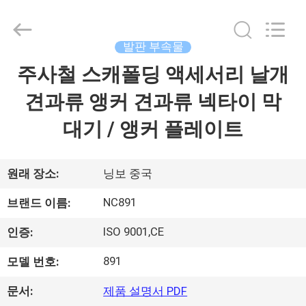
Copyright
©
2018
-
2026
발판 부속물
Sunrise
Foundry
CO.,LTD.
주사철 스캐폴딩 액세서리 날개
집
All
Rights
Reserved.
견과류 앵커 견과류 넥타이 막
제
대기 / 앵커 플레이트
품
원래 장소:
닝보 중국
비
NC891
브랜드 이름:
디
ISO 9001,CE
인증:
오
891
모델 번호:
문서:
제품 설명서 PDF
우