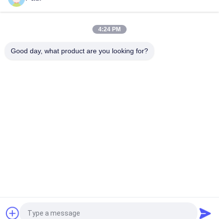
폼 워크 넥 로드 물 막기 견과류
4:24 PM
강철 거푸집 부속품 주조 쐐기 클램프
Good day, what product are you looking for?
모든
회색 주사철 주사
구상 흑연 주철
정밀 인베스트먼트 
스테인레스 강 캐스
주조
팅
발판 부속물
포스트 텐션 앵커
철강 파이프 피팅
밸브 몸체 발사
견적 요청