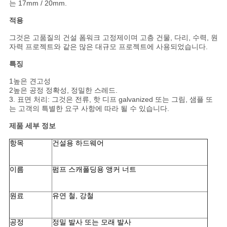
스
는 17mm / 20mm.
적용
그것은 고품질의 건설 폼워크 고정제이며 고층 건물, 다리, 수력, 원
인
자력 프로젝트와 같은 많은 대규모 프로젝트에 사용되었습니다.
용
특징
을
1높은 견고성
2높은 공정 정확성, 정밀한 스레드.
요
3. 표면 처리: 그것은 전류, 핫 디프 galvanized 또는 그림, 샘플 또
는 고객의 특별한 요구 사항에 따라 될 수 있습니다.
청
제품 세부 정보
하
항목
건설용 하드웨어
십
이름
펌프 스캐폴딩용 앵커 너트
시
원료
유연 철, 강철
오
공정
정밀 발사 또는 모래 발사